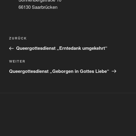
66130 Saarbrücken
Beitragsnavigation
Vorheriger
ZURÜCK
Beitrag
Queergottesdienst „Erntedank umgekehrt“
Nächster
WEITER
Beitrag
Queergottesdienst „Geborgen in Gottes Liebe“