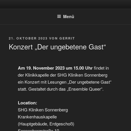
Zum
QUEERGOTTESDIENST-
Herzlich Willkommen bei queergottesdienst-saar.de – QueereChristen
Inhalt
Saar-Pfalz e.V.
SAAR.DE
Menü
springen
VERÖFFENTLICHT
21. OKTOBER 2023
VON
GERRIT
AM
Konzert „Der ungebetene Gast“
Am 19. November 2023 um 15.00 Uhr
findet in
der Klinikkapelle der SHG Kliniken Sonnenberg
ein Konzert mit Lesungen „Der ungebetene Gast“
statt. Gestaltet durch das „Ensemble Queer“.
Location:
SHG Kliniken Sonnenberg
Krankenhauskapelle
(Hauptgebäude, Erdgeschoß)
Sonnenbergstraße 10