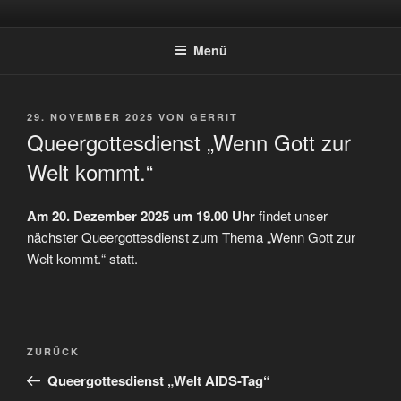
Zum
QUEERGOTTESDIENST-
Herzlich Willkommen bei queergottesdienst-saar.de – QueereChristen
Inhalt
Saar-Pfalz e.V.
SAAR.DE
Menü
springen
VERÖFFENTLICHT
29. NOVEMBER 2025
VON
GERRIT
AM
Queergottesdienst „Wenn Gott zur
Welt kommt.“
Am 20. Dezember 2025 um 19.00 Uhr
findet unser
nächster Queergottesdienst zum Thema „Wenn Gott zur
Welt kommt.“ statt.
Beitragsnavigation
Vorheriger
ZURÜCK
Beitrag
Queergottesdienst „Welt AIDS-Tag“