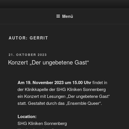
Zum
QUEERGOTTESDIENST-
Herzlich Willkommen bei queergottesdienst-saar.de – QueereChristen
Inhalt
Saar-Pfalz e.V.
SAAR.DE
Menü
springen
AUTOR:
GERRIT
VERÖFFENTLICHT
21. OKTOBER 2023
AM
Konzert „Der ungebetene Gast“
Am 19. November 2023 um 15.00 Uhr
findet in
der Klinikkapelle der SHG Kliniken Sonnenberg
ein Konzert mit Lesungen „Der ungebetene Gast“
statt. Gestaltet durch das „Ensemble Queer“.
Location:
SHG Kliniken Sonnenberg