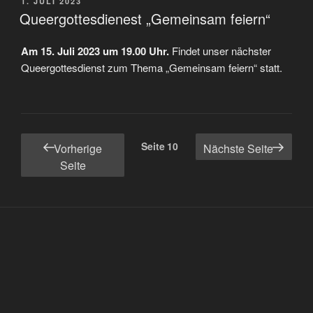
VERÖFFENTLICHT
1. JULI 2023
AM
Queergottesdienest „Gemeinsam feiern“
Am 15. Juli 2023 um 19.00 Uhr.
Findet unser nächster
Queergottesdienst zum Thema „Gemeinsam feiern“ statt.
Seitennummerierung
Seite
10
Vorherige
Nächste Seite
der
Seite
Beiträge